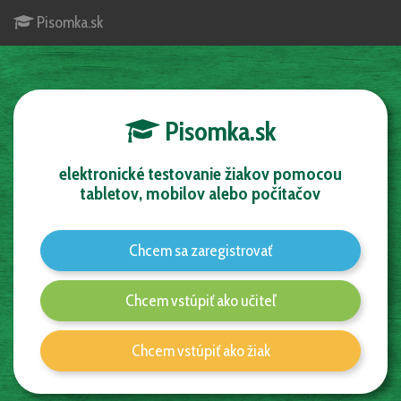
Pisomka.sk
Pisomka.sk
elektronické testovanie žiakov pomocou
tabletov, mobilov alebo počítačov
Chcem sa zaregistrovať
Chcem vstúpiť ako učiteľ
Chcem vstúpiť ako žiak