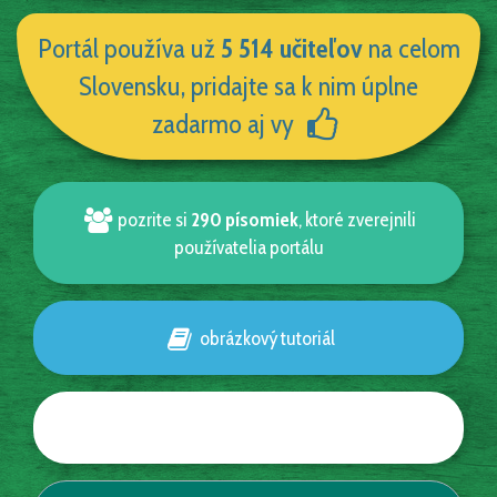
Portál používa už
5 514 učiteľov
na celom
Slovensku, pridajte sa k nim úplne
zadarmo aj vy
pozrite si
290 písomiek
, ktoré zverejnili
používatelia portálu
obrázkový tutoriál