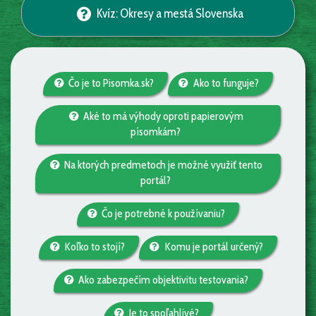
Kvíz: Okresy a mestá Slovenska
Čo je to Pisomka.sk?
Ako to funguje?
Aké to má výhody oproti papierovým
písomkám?
Na ktorých predmetoch je možné využiť tento
portál?
Čo je potrebné k používaniu?
Koľko to stojí?
Komu je portál určený?
Ako zabezpečím objektivitu testovania?
Je to spoľahlivé?