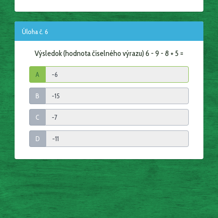
Úloha č. 6
Výsledok (hodnota číselného výrazu) 6 - 9 - 8 + 5 =
A
B
C
D