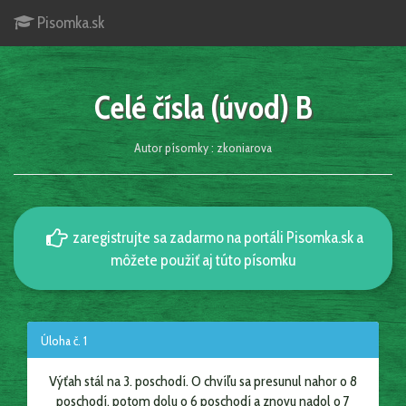
Pisomka.sk
Celé čísla (úvod) B
Autor písomky : zkoniarova
zaregistrujte sa zadarmo na portáli Pisomka.sk a
môžete použiť aj túto písomku
Úloha č. 1
Výťah stál na 3. poschodí. O chvíľu sa presunul nahor o 8
poschodí, potom dolu o 6 poschodí a znovu nadol o 7