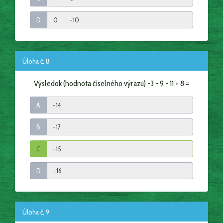
D
Úloha č. 8
Výsledok (hodnota číselného výrazu) -3 - 9 - 11 + 8 =
A
B
C
D
Úloha č. 9