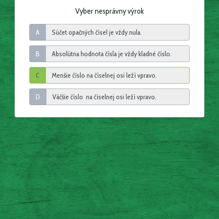
Vyber nesprávny výrok
A
B
C
D