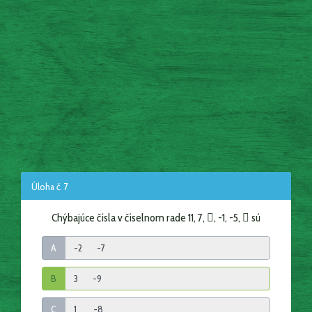
Úloha č. 7
Chýbajúce čísla v číselnom rade 11, 7, , -1, -5,  sú
A
B
C