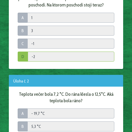
poschodí. Na ktorom poschodí stojí teraz?
A
B
C
D
Úloha č. 2
Teplota večer bola 7,2 °C. Do rána klesla o 12,5°C. Aká
teplota bola ráno?
A
B