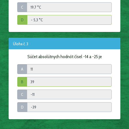
C
D
Úloha č. 3
Súčet absolútnych hodnôt čísel -14 a -25 je
A
B
C
D