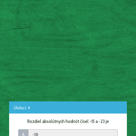
Úloha č. 4
Rozdiel absolútnych hodnôt čísel -15 a -23 je
A