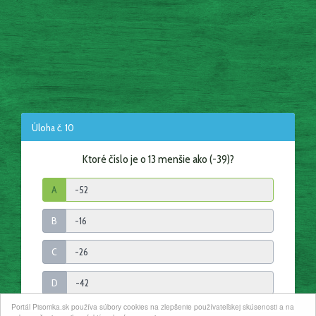
Úloha č. 10
Ktoré číslo je o 13 menšie ako (-39)?
A
B
C
D
Portál Pisomka.sk používa súbory cookies na zlepšenie používateľskej skúsenosti a na