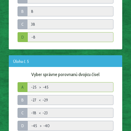
B
C
D
Úloha č. 5
Vyber správne porovnanú dvojicu čísel
A
B
C
D