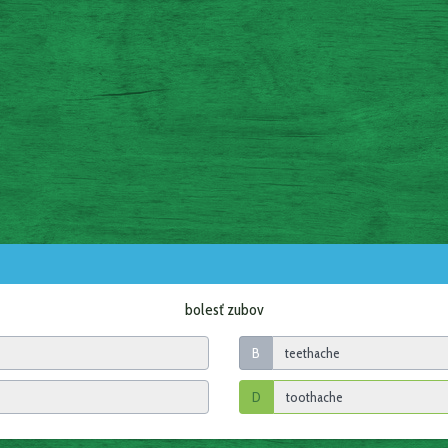
bolesť zubov
B
D