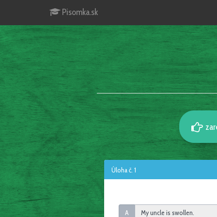
Pisomka.sk
zar
Úloha č. 1
A