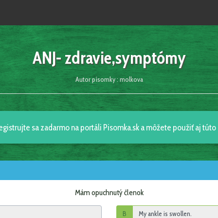
ANJ- zdravie,symptómy
Autor písomky : molkova
egistrujte sa zadarmo na portáli Pisomka.sk a môžete použiť aj tút
Mám opuchnutý členok
B