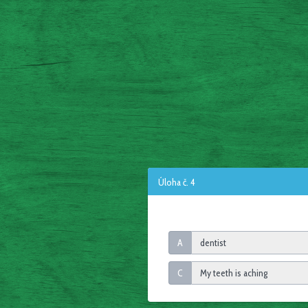
Úloha č. 4
A
C