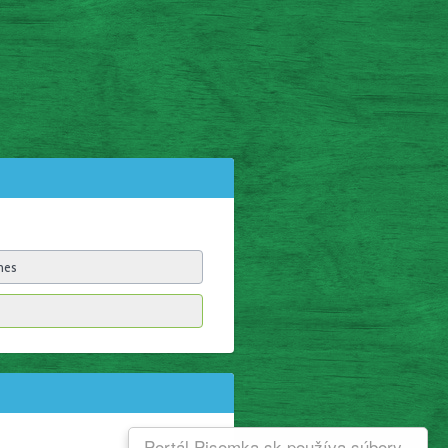
Portál Pisomka.sk používa súbory