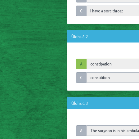
C
Úloha č. 2
A
C
Úloha č. 3
A