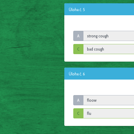
Úloha č. 5
A
C
Úloha č. 6
A
C