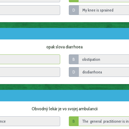
D
opak slova diarrhoea
B
D
Obvodný lekár je vo svojej ambulancii
B