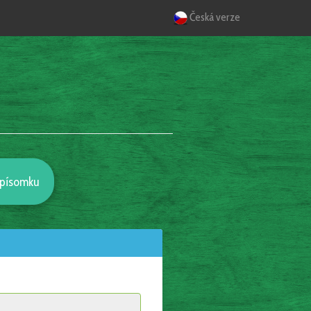
Česká verze
o písomku