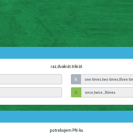
raz,dvakrát.trikrát
B
D
potrebujem PN-ku