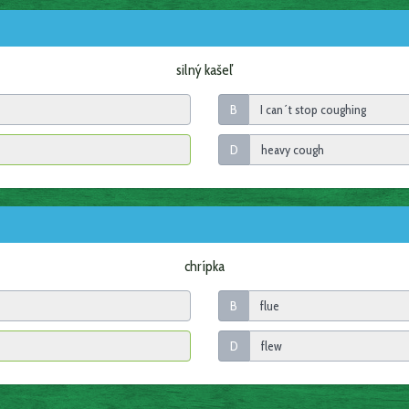
silný kašeľ
B
D
chrípka
B
D