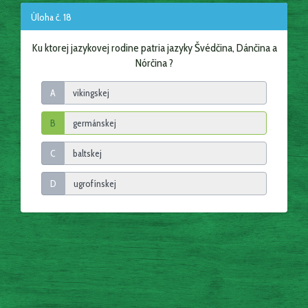
Úloha č. 18
Ku ktorej jazykovej rodine patria jazyky Švédčina, Dánčina a
Nórčina ?
A
B
C
D