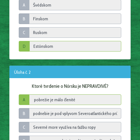
A
B
C
D
Úloha č. 2
Ktoré tvrdenie o Nórsku je NEPRAVDIVÉ?
A
B
C