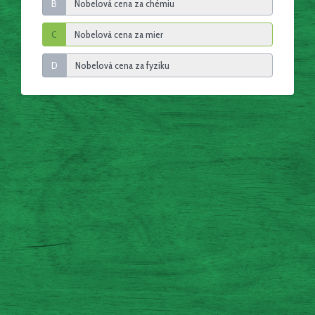
B
C
D