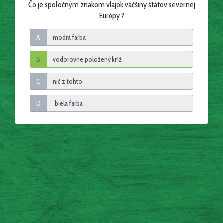
Čo je spoločným znakom vlajok väčšiny štátov severnej
Európy ?
A
B
C
D