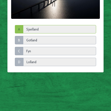
A
B
C
D