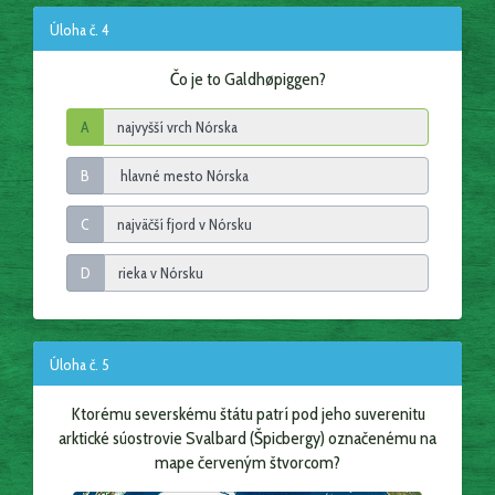
Úloha č. 4
Čo je to Galdhøpiggen?
A
B
C
D
Úloha č. 5
Ktorému severskému štátu patrí pod jeho suverenitu
arktické súostrovie Svalbard (Špicbergy) označenému na
mape červeným štvorcom?