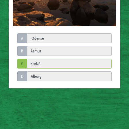
A
B
C
D