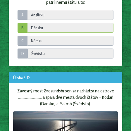
patrí inému štátu a to:
A
B
C
D
Úloha č. 12
Závesný most Øresundsbroen sa nachádza na ostrove
........................... a spája dve mestá dvoch štátov - Kodaň
(Dánsko) a Malmö (Švédsko).