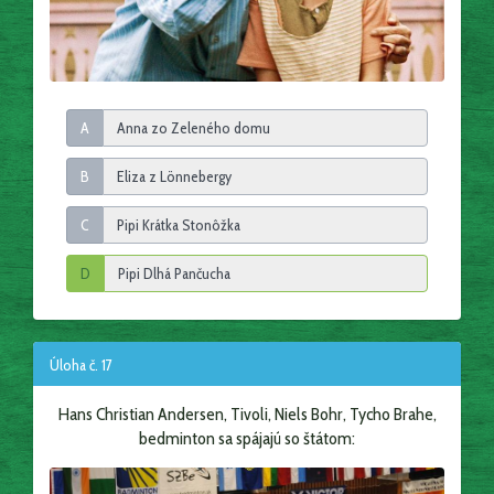
A
B
C
D
Úloha č. 17
Hans Christian Andersen, Tivoli, Niels Bohr, Tycho Brahe,
bedminton sa spájajú so štátom: