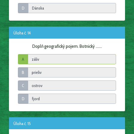
D
Úloha č. 14
Doplň geografický pojem. Botnický .......
A
B
C
D
Úloha č. 15