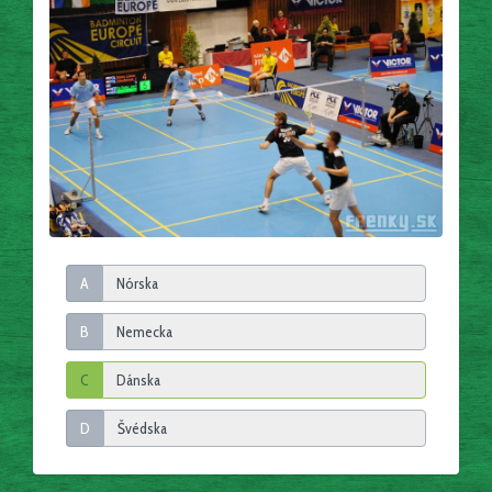
A
B
C
D