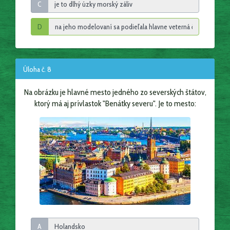
C
D
Úloha č. 8
Na obrázku je hlavné mesto jedného zo severských štátov,
ktorý má aj prívlastok "Benátky severu". Je to mesto:
A