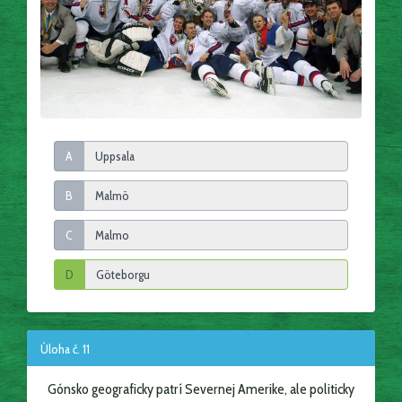
A
B
C
D
Úloha č. 11
Gónsko geograficky patrí Severnej Amerike, ale politicky