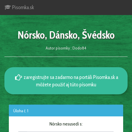
Pisomka.sk
Nórsko, Dánsko, Švédsko
Autor písomky : Dodo84
zaregistrujte sa zadarmo na portáli Pisomka.sk a
môžete použiť aj túto písomku
Úloha č. 1
Nórsko nesusedí s: