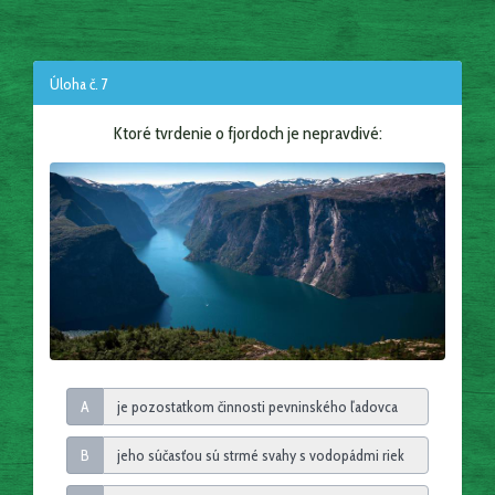
Úloha č. 7
Ktoré tvrdenie o fjordoch je nepravdivé:
A
B