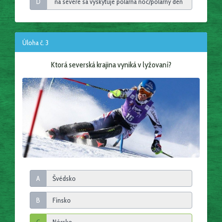
D
Úloha č. 3
Ktorá severská krajina vyniká v lyžovaní?
A
B