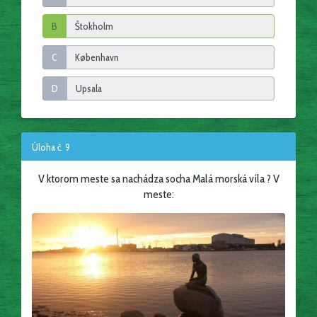
B
C
D
Úloha č. 9
V ktorom meste sa nachádza socha Malá morská víla ? V
meste: